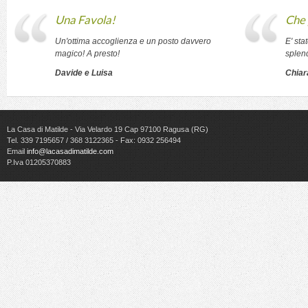
Una Favola!
Che 
Un'ottima accoglienza e un posto davvero
E' sta
magico! A presto!
splen
Davide e Luisa
Chiar
La Casa di Matilde - Via Velardo 19 Cap 97100 Ragusa (RG)
Tel. 339 7195657 / 368 3122365 - Fax: 0932 256494
Email
info@lacasadimatilde.com
P.Iva 01205370883