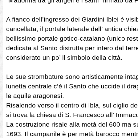
“Madonna tra gli angeli e i santi” firmato da P
A fianco dell’ingresso dei Giardini Iblei è visi
cancellata, il portale laterale dell’ antica chi
bellissimo portale gotico-catalano (unico res
dedicata al Santo distrutta per intero dal te
considerato un po’ il simbolo della città.
Le sue strombature sono artisticamente intagl
lunetta centrale c’è il Santo che uccide il drag
le aquile aragonesi.
Risalendo verso il centro di Ibla, sul ciglio d
si trova la chiesa di S. Francesco all’ Immaco
La costruzione risale alla metà del 600 ma s
1693. Il campanile è per metà barocco mentr