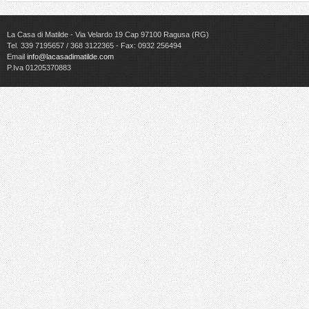
La Casa di Matilde - Via Velardo 19 Cap 97100 Ragusa (RG)
Tel. 339 7195657 / 368 3122365 - Fax: 0932 256494
Email
info@lacasadimatilde.com
P.Iva 01205370883