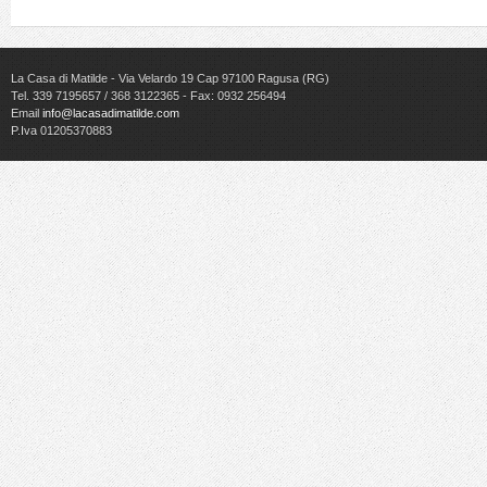
La Casa di Matilde - Via Velardo 19 Cap 97100 Ragusa (RG)
Tel. 339 7195657 / 368 3122365 - Fax: 0932 256494
Email
info@lacasadimatilde.com
P.Iva 01205370883