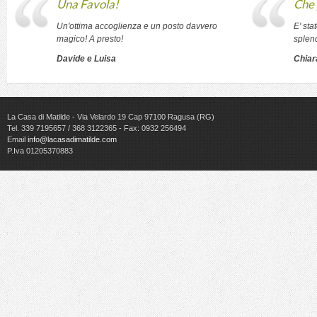
Una Favola!
Che 
Un'ottima accoglienza e un posto davvero
E' sta
magico! A presto!
splen
Davide e Luisa
Chiar
La Casa di Matilde - Via Velardo 19 Cap 97100 Ragusa (RG)
Tel. 339 7195657 / 368 3122365 - Fax: 0932 256494
Email
info@lacasadimatilde.com
P.Iva 01205370883